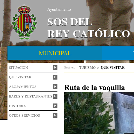
Ayuntamiento
SOS DEL
REY CATÓLICO
MUNICIPAL
SITUACIÓN
TURISMO
>
QUE VISITAR
Estás en:
QUE VISITAR
Ruta de la vaquilla
ALOJAMIENTOS
BARES Y RESTAURANTES
HISTORIA
OTROS SERVICIOS