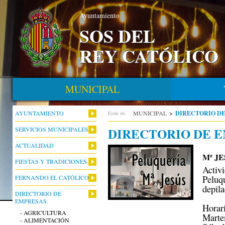
Ayuntamiento
SOS DEL
REY CATÓLICO
MUNICIPAL
AYUNTAMIENTO
MUNICIPAL
>
DIRECTORIO D
Estás en:
DIRECTORIO DE 
SERVICIOS MUNICIPALES
ACTUALIDAD
Mª J
FIESTAS Y TRADICIONES
Activi
Peluq
FERNANDO EL CATÓLICO
depila
DIRECTORIO DE
EMPRESAS
Horar
- AGRICULTURA
Martes
- ALIMENTACIÓN